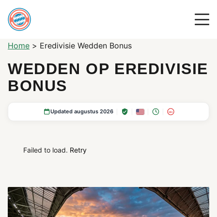
Home
>
Eredivisie Wedden Bonus
WEDDEN OP EREDIVISIE
BONUS
Updated augustus 2026
18+
Failed to load.
Retry