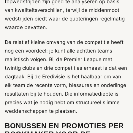
topwedstrijden zijn goed te analyseren op basis
van kwaliteitsverschillen, terwijl de middenmoot
wedstrijden biedt waar de quoteringen regelmatig
waarde bevatten.
De relatief kleine omvang van de competitie heeft
nog een voordeel: je kunt alle achttien teams
realistisch volgen. Bij de Premier League met
twintig clubs en drie competities ernaast is dat een
dagtaak. Bij de Eredivisie is het haalbaar om van
elk team de recente vorm, blessures en onderlinge
resultaten bij te houden. Die informatiediepte is
precies wat je nodig hebt om structureel slimme
weddenschappen te plaatsen.
BONUSSEN EN PROMOTIES PER