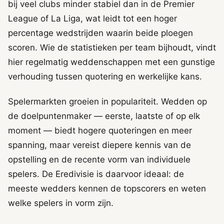
bij veel clubs minder stabiel dan in de Premier
League of La Liga, wat leidt tot een hoger
percentage wedstrijden waarin beide ploegen
scoren. Wie de statistieken per team bijhoudt, vindt
hier regelmatig weddenschappen met een gunstige
verhouding tussen quotering en werkelijke kans.
Spelermarkten groeien in populariteit. Wedden op
de doelpuntenmaker — eerste, laatste of op elk
moment — biedt hogere quoteringen en meer
spanning, maar vereist diepere kennis van de
opstelling en de recente vorm van individuele
spelers. De Eredivisie is daarvoor ideaal: de
meeste wedders kennen de topscorers en weten
welke spelers in vorm zijn.