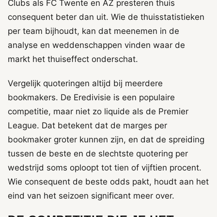
Clubs als FC Twente en AZ presteren thuis
consequent beter dan uit. Wie de thuisstatistieken
per team bijhoudt, kan dat meenemen in de
analyse en weddenschappen vinden waar de
markt het thuiseffect onderschat.
Vergelijk quoteringen altijd bij meerdere
bookmakers. De Eredivisie is een populaire
competitie, maar niet zo liquide als de Premier
League. Dat betekent dat de marges per
bookmaker groter kunnen zijn, en dat de spreiding
tussen de beste en de slechtste quotering per
wedstrijd soms oploopt tot tien of vijftien procent.
Wie consequent de beste odds pakt, houdt aan het
eind van het seizoen significant meer over.