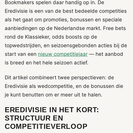
Bookmakers spelen daar handig op in. De
Eredivisie is een van de best bedeelde competities
als het gaat om promoties, bonussen en speciale
aanbiedingen op de Nederlandse markt. Free bets
rond de Klassieker, odds boosts op de
topwedstrijden, en seizoensgebonden acties bij de
start van een
nieuw competitiejaar
— het aanbod
is breed en het hele seizoen actief.
Dit artikel combineert twee perspectieven: de
Eredivisie als wedcompetitie, en de bonussen die
je kunt benutten om er meer uit te halen.
EREDIVISIE IN HET KORT:
STRUCTUUR EN
COMPETITIEVERLOOP