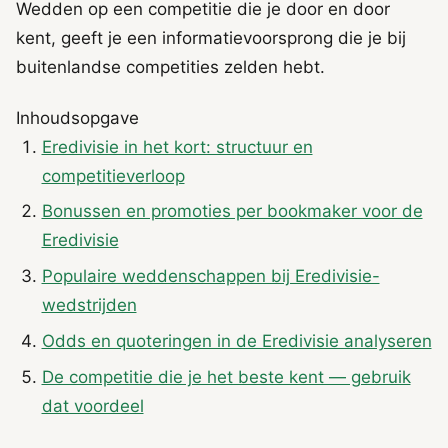
Wedden op een competitie die je door en door
kent, geeft je een informatievoorsprong die je bij
buitenlandse competities zelden hebt.
Inhoudsopgave
Eredivisie in het kort: structuur en
competitieverloop
Bonussen en promoties per bookmaker voor de
Eredivisie
Populaire weddenschappen bij Eredivisie-
wedstrijden
Odds en quoteringen in de Eredivisie analyseren
De competitie die je het beste kent — gebruik
dat voordeel