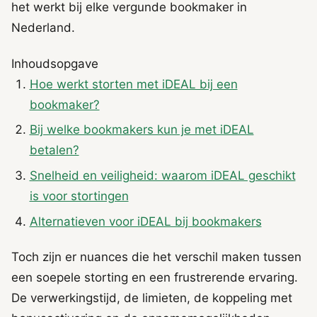
het werkt bij elke vergunde bookmaker in
Nederland.
Inhoudsopgave
Hoe werkt storten met iDEAL bij een
bookmaker?
Bij welke bookmakers kun je met iDEAL
betalen?
Snelheid en veiligheid: waarom iDEAL geschikt
is voor stortingen
Alternatieven voor iDEAL bij bookmakers
Toch zijn er nuances die het verschil maken tussen
een soepele storting en een frustrerende ervaring.
De verwerkingstijd, de limieten, de koppeling met