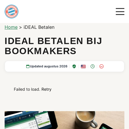
Home
>
iDEAL Betalen
IDEAL BETALEN BIJ
BOOKMAKERS
Updated augustus 2026
18+
Failed to load.
Retry