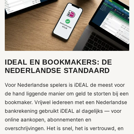
IDEAL EN BOOKMAKERS: DE
NEDERLANDSE STANDAARD
Voor Nederlandse spelers is iDEAL de meest voor
de hand liggende manier om geld te storten bij een
bookmaker. Vrijwel iedereen met een Nederlandse
bankrekening gebruikt iDEAL al dagelijks — voor
online aankopen, abonnementen en
overschrijvingen. Het is snel, het is vertrouwd, en