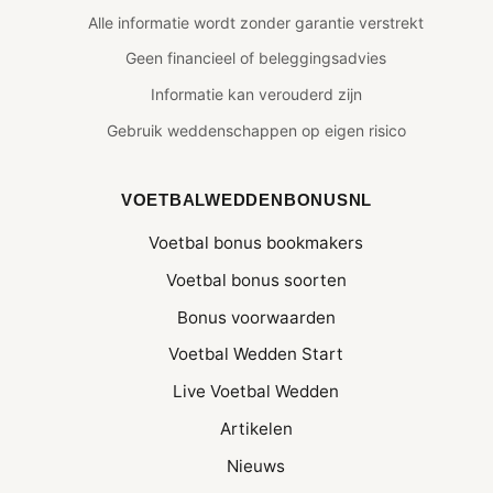
Alle informatie wordt zonder garantie verstrekt
Geen financieel of beleggingsadvies
Informatie kan verouderd zijn
Gebruik weddenschappen op eigen risico
VOETBALWEDDENBONUSNL
Voetbal bonus bookmakers
Voetbal bonus soorten
Bonus voorwaarden
Voetbal Wedden Start
Live Voetbal Wedden
Artikelen
Nieuws