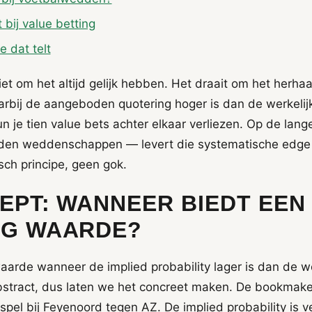
bij value betting
e dat telt
iet om het altijd gelijk hebben. Het draait om het herhaa
ij de aangeboden quotering hoger is dan de werkelijk
n je tien value bets achter elkaar verliezen. Op de lang
en weddenschappen — levert die systematische edge s
ch principe, geen gok.
EPT: WANNEER BIEDT EEN
NG WAARDE?
aarde wanneer de implied probability lager is dan de w
abstract, dus laten we het concreet maken. De bookmake
spel bij Feyenoord tegen AZ. De implied probability is ve