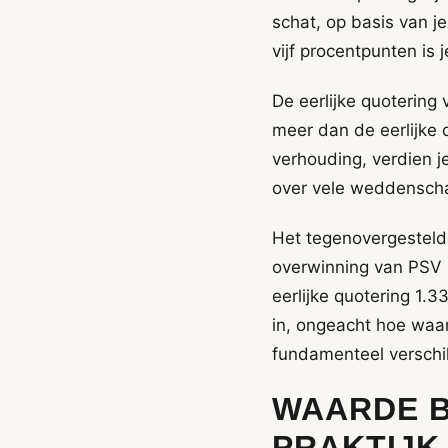
schat, op basis van je
vijf procentpunten i
De eerlijke quotering
meer dan de eerlijke 
verhouding, verdien je
over vele weddenschap
Het tegenovergestelde
overwinning van PSV li
eerlijke quotering 1.
in, ongeacht hoe waars
fundamenteel verschi
WAARDE B
PRAKTIJK