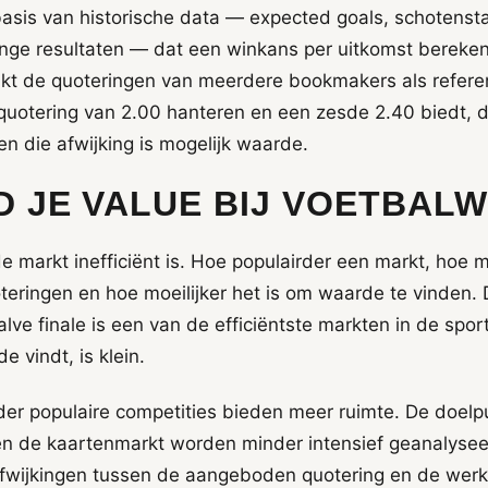
basis van historische data — expected goals, schotensta
inge resultaten — dat een winkans per uitkomst bereken
uikt de quoteringen van meerdere bookmakers als referent
uotering van 2.00 hanteren en een zesde 2.40 biedt, da
 die afwijking is mogelijk waarde.
D JE VALUE BIJ VOETBAL
e markt inefficiënt is. Hoe populairder een markt, hoe 
oteringen en hoe moeilijker het is om waarde te vinden.
e finale is een van de efficiëntste markten in de spor
e vindt, is klein.
er populaire competities bieden meer ruimte. De doel
n de kaartenmarkt worden minder intensief geanalyse
 afwijkingen tussen de aangeboden quotering en de werke