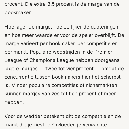
procent. Die extra 3,5 procent is de marge van de
bookmaker.
Hoe lager de marge, hoe eerlijker de quoteringen
en hoe meer waarde er voor de speler overblijft. De
marge varieert per bookmaker, per competitie en
per markt. Populaire wedstrijden in de Premier
League of Champions League hebben doorgaans
lagere marges — twee tot vier procent — omdat de
concurrentie tussen bookmakers hier het scherpst
is. Minder populaire competities of nichemarkten
kunnen marges van zes tot tien procent of meer
hebben.
Voor de wedder betekent dit: de competitie en de
markt die je kiest, beïnvloeden je verwachte