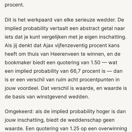
procent.
Dit is het werkpaard van elke serieuze wedder. De
implied probability vertaalt een abstract getal naar
iets dat je kunt vergelijken met je eigen inschatting.
Als jij denkt dat Ajax vijfenzeventig procent kans
heeft om thuis van Heerenveen te winnen, en de
bookmaker biedt een quotering van 1.50 — wat
een implied probability van 66,7 procent is — dan
is er een verschil van ruim acht procentpunten in
jouw voordeel. Dat verschil is waarde, en waarde is
de basis van winstgevend wedden.
Omgekeerd: als de implied probability hoger is dan
jouw inschatting, biedt de weddenschap geen
waarde. Een quotering van 1.25 op een overwinning