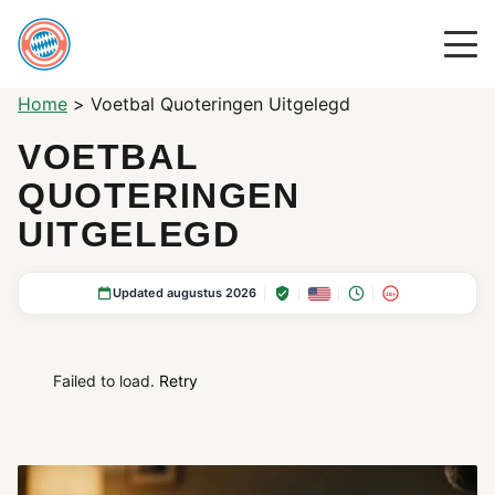
Home
>
Voetbal Quoteringen Uitgelegd
VOETBAL
QUOTERINGEN
UITGELEGD
Updated augustus 2026
18+
Failed to load.
Retry