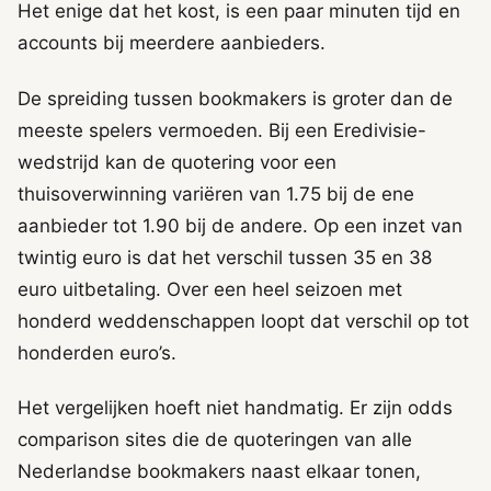
Het enige dat het kost, is een paar minuten tijd en
accounts bij meerdere aanbieders.
De spreiding tussen bookmakers is groter dan de
meeste spelers vermoeden. Bij een Eredivisie-
wedstrijd kan de quotering voor een
thuisoverwinning variëren van 1.75 bij de ene
aanbieder tot 1.90 bij de andere. Op een inzet van
twintig euro is dat het verschil tussen 35 en 38
euro uitbetaling. Over een heel seizoen met
honderd weddenschappen loopt dat verschil op tot
honderden euro’s.
Het vergelijken hoeft niet handmatig. Er zijn odds
comparison sites die de quoteringen van alle
Nederlandse bookmakers naast elkaar tonen,