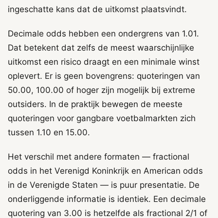
ingeschatte kans dat de uitkomst plaatsvindt.
Decimale odds hebben een ondergrens van 1.01.
Dat betekent dat zelfs de meest waarschijnlijke
uitkomst een risico draagt en een minimale winst
oplevert. Er is geen bovengrens: quoteringen van
50.00, 100.00 of hoger zijn mogelijk bij extreme
outsiders. In de praktijk bewegen de meeste
quoteringen voor gangbare voetbalmarkten zich
tussen 1.10 en 15.00.
Het verschil met andere formaten — fractional
odds in het Verenigd Koninkrijk en American odds
in de Verenigde Staten — is puur presentatie. De
onderliggende informatie is identiek. Een decimale
quotering van 3.00 is hetzelfde als fractional 2/1 of