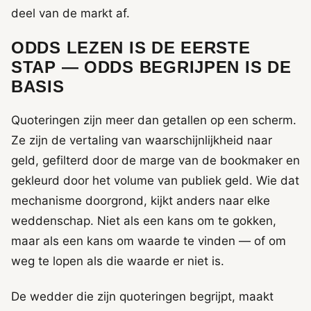
deel van de markt af.
ODDS LEZEN IS DE EERSTE
STAP — ODDS BEGRIJPEN IS DE
BASIS
Quoteringen zijn meer dan getallen op een scherm.
Ze zijn de vertaling van waarschijnlijkheid naar
geld, gefilterd door de marge van de bookmaker en
gekleurd door het volume van publiek geld. Wie dat
mechanisme doorgrond, kijkt anders naar elke
weddenschap. Niet als een kans om te gokken,
maar als een kans om waarde te vinden — of om
weg te lopen als die waarde er niet is.
De wedder die zijn quoteringen begrijpt, maakt