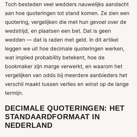
Toch besteden veel wedders nauwelijks aandacht
aan hoe quoteringen tot stand komen. Ze zien een
quotering, vergelijken die met hun gevoel over de
wedstrijd, en plaatsen een bet. Dat is geen
wedden — dat is raden met geld. In dit artikel
leggen we uit hoe decimale quoteringen werken,
wat implied probability betekent, hoe de
bookmaker zijn marge verwerkt, en waarom het
vergelijken van odds bij meerdere aanbieders het
verschil maakt tussen verlies en winst op de lange
termijn.
DECIMALE QUOTERINGEN: HET
STANDAARDFORMAAT IN
NEDERLAND