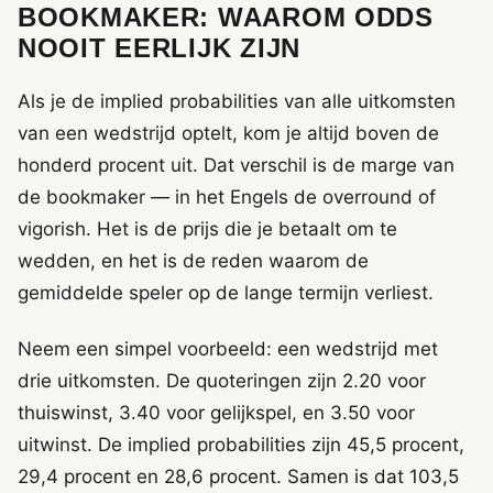
BOOKMAKER: WAAROM ODDS
NOOIT EERLIJK ZIJN
Als je de implied probabilities van alle uitkomsten
van een wedstrijd optelt, kom je altijd boven de
honderd procent uit. Dat verschil is de marge van
de bookmaker — in het Engels de overround of
vigorish. Het is de prijs die je betaalt om te
wedden, en het is de reden waarom de
gemiddelde speler op de lange termijn verliest.
Neem een simpel voorbeeld: een wedstrijd met
drie uitkomsten. De quoteringen zijn 2.20 voor
thuiswinst, 3.40 voor gelijkspel, en 3.50 voor
uitwinst. De implied probabilities zijn 45,5 procent,
29,4 procent en 28,6 procent. Samen is dat 103,5