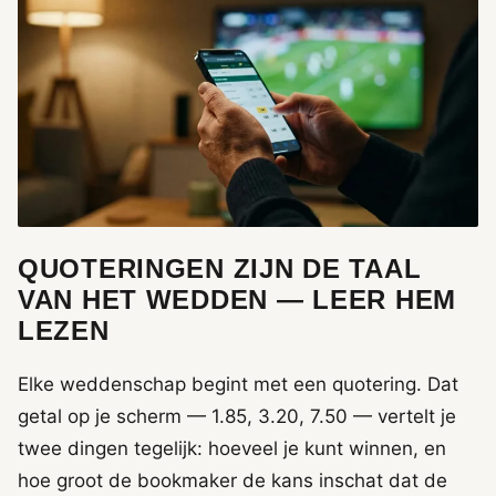
QUOTERINGEN ZIJN DE TAAL
VAN HET WEDDEN — LEER HEM
LEZEN
Elke weddenschap begint met een quotering. Dat
getal op je scherm — 1.85, 3.20, 7.50 — vertelt je
twee dingen tegelijk: hoeveel je kunt winnen, en
hoe groot de bookmaker de kans inschat dat de