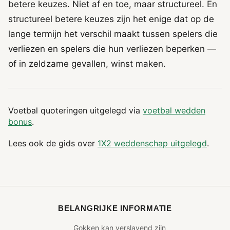
betere keuzes. Niet af en toe, maar structureel. En
structureel betere keuzes zijn het enige dat op de
lange termijn het verschil maakt tussen spelers die
verliezen en spelers die hun verliezen beperken —
of in zeldzame gevallen, winst maken.
Voetbal quoteringen uitgelegd via
voetbal wedden
bonus
.
Lees ook de gids over
1X2 weddenschap uitgelegd
.
BELANGRIJKE INFORMATIE
Gokken kan verslavend zijn